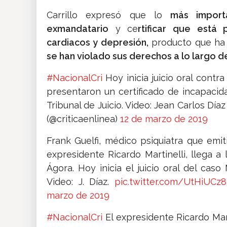
Carrillo expresó que lo
más import
exmandatario
y ce
rtificar que está
cardiacos y depresión,
producto que ha
se han violado sus derechos a lo largo d
#NacionalCri
Hoy inicia juicio oral contr
presentaron un certificado de incapacid
Tribunal de Juicio. Video: Jean Carlos Día
(@criticaenlinea)
12 de marzo de 2019
Frank Guelfi, médico psiquiatra que emit
expresidente Ricardo Martinelli, llega a
Ágora. Hoy inicia el juicio oral del caso
Video: J. Díaz.
pic.twitter.com/UtHiUCz8
marzo de 2019
#NacionalCri
El expresidente Ricardo Mart