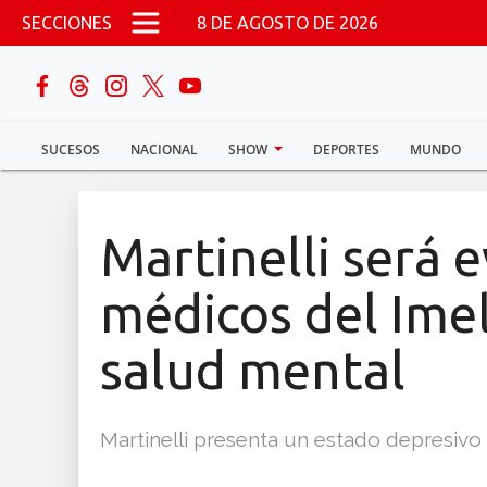
Pasar al contenido principal
SECCIONES
8 DE AGOSTO DE 2026
buscar
SUCESOS
NACIONAL
SHOW
DEPORTES
MUNDO
Sucesos
Nacional
Martinelli será 
Política
médicos del Imel
Show
salud mental
Deportes
Martinelli presenta un estado depresivo 
Mundo