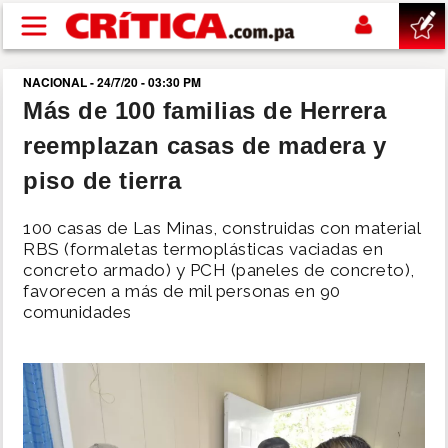
Pasar al contenido principal
NACIONAL - 24/7/20 - 03:30 PM
buscar
Más de 100 familias de Herrera
reemplazan casas de madera y
SUCESOS
piso de tierra
NACIONAL
100 casas de Las Minas, construidas con material
RBS (formaletas termoplásticas vaciadas en
POLÍTICA
concreto armado) y PCH (paneles de concreto),
favorecen a más de mil personas en 90
comunidades
SHOW
DEPORTES
MUNDO