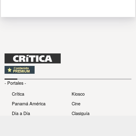
- Portales -
Crítica
Kiosco
Panamá América
Cine
Día a Día
Clasiguía
Mujer
Prémiate
Recetas
Impresora Pacífico