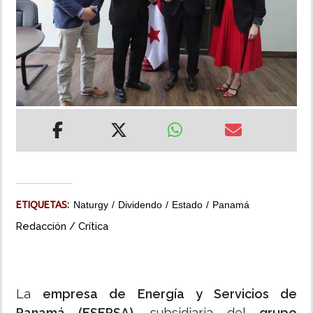
INSÓLITAS
MULTIMEDIA
IMPRESO
ETIQUETAS:
Naturgy
Dividendo
Estado
Panamá
Redacción / Crítica
La
empresa de Energía y Servicios de
Panamá (ESEPSA),
subsidiaria del
grupo