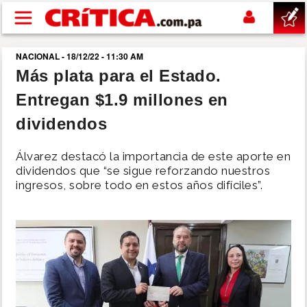
Pasar al contenido principal
NACIONAL - 18/12/22 - 11:30 AM
buscar
Más plata para el Estado.
Entregan $1.9 millones en
SUCESOS
dividendos
NACIONAL
Álvarez destacó la importancia de este aporte en
dividendos que “se sigue reforzando nuestros
POLÍTICA
ingresos, sobre todo en estos años difíciles”.
SHOW
DEPORTES
MUNDO