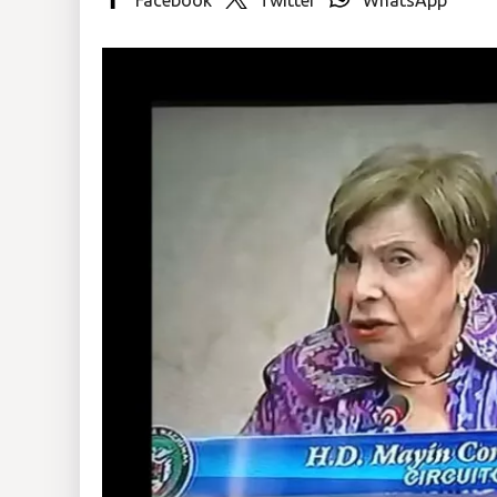
Insólitas
Multimedia
Impreso