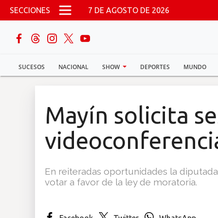
Pasar al contenido principal
SECCIONES
7 DE AGOSTO DE 2026
buscar
SUCESOS
NACIONAL
SHOW
DEPORTES
MUNDO
Sucesos
Nacional
Mayín solicita s
Política
videoconferenci
Show
En reiteradas oportunidades la diputada
Deportes
votar a favor de la ley de moratoria.
Mundo
Facebook
Twitter
WhatsApp