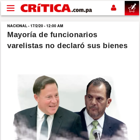
Pasar al contenido principal
NACIONAL - 17/2/20 - 12:00 AM
buscar
Mayoría de funcionarios
varelistas no declaró sus bienes
SUCESOS
NACIONAL
POLÍTICA
SHOW
DEPORTES
MUNDO