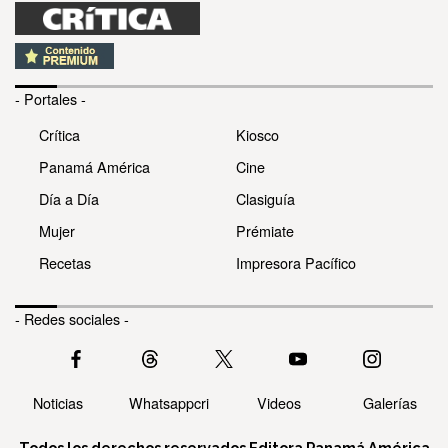
- Portales -
Crítica
Kiosco
Panamá América
Cine
Día a Día
Clasiguía
Mujer
Prémiate
Recetas
Impresora Pacífico
- Redes sociales -
Noticias
Whatsappcri
Videos
Galerías
Todos los derechos reservados Editora Panamá América