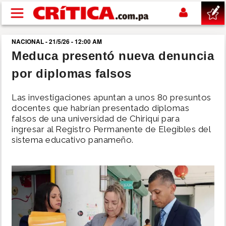
Pasar al contenido principal
NACIONAL - 21/5/26 - 12:00 AM
buscar
Meduca presentó nueva denuncia
por diplomas falsos
SUCESOS
Las investigaciones apuntan a unos 80 presuntos
NACIONAL
docentes que habrían presentado diplomas
falsos de una universidad de Chiriquí para
ingresar al Registro Permanente de Elegibles del
POLÍTICA
sistema educativo panameño.
SHOW
DEPORTES
MUNDO