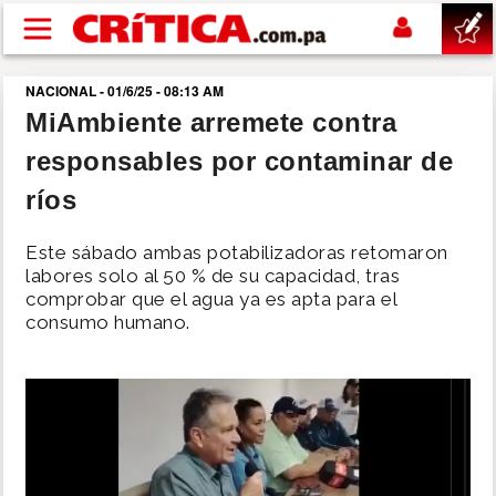
Pasar al contenido principal
NACIONAL - 01/6/25 - 08:13 AM
buscar
MiAmbiente arremete contra
responsables por contaminar de
SUCESOS
ríos
NACIONAL
Este sábado ambas potabilizadoras retomaron
labores solo al 50 % de su capacidad, tras
POLÍTICA
comprobar que el agua ya es apta para el
consumo humano.
SHOW
DEPORTES
MUNDO