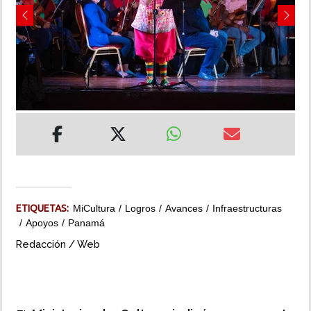
Previous
Next
INSÓLITAS
MULTIMEDIA
IMPRESO
ETIQUETAS:
MiCultura
Logros
Avances
Infraestructuras
Apoyos
Panamá
Redacción / Web