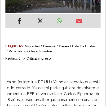
INSÓLITAS
MULTIMEDIA
IMPRESO
ETIQUETAS:
Migrantes
Panamá
Darién
Estados Unidos
Venezolanos
Incertidumbre
Redacción / Crítica Impreso
“Ya no (quiero ir a EE.UU.). Ya no es secreto que está
todo cerrado. Ya de mi parte quisiera devolverme“,
comenta a EFE el venezolano Carlos Figueroa, de
28 años, desde un albergue panameño en una zona
de la selva del Darién junto a miles de migrantes y