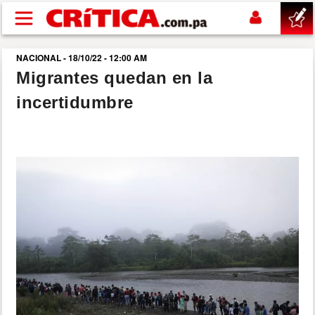
Pasar al contenido principal
NACIONAL - 18/10/22 - 12:00 AM
buscar
Migrantes quedan en la
incertidumbre
SUCESOS
NACIONAL
POLÍTICA
SHOW
DEPORTES
MUNDO