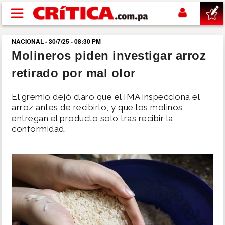
Pasar al contenido principal
NACIONAL - 30/7/25 - 08:30 PM
buscar
Molineros piden investigar arroz
retirado por mal olor
SUCESOS
El gremio dejó claro que el IMA inspecciona el
NACIONAL
arroz antes de recibirlo, y que los molinos
entregan el producto solo tras recibir la
conformidad.
POLÍTICA
SHOW
DEPORTES
MUNDO