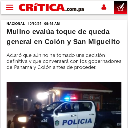
Pasar al contenido principal
NACIONAL - 10/10/24 - 09:45 AM
buscar
Mulino evalúa toque de queda
general en Colón y San Miguelito
SUCESOS
Aclaró que aún no ha tomado una decisión
NACIONAL
definitiva y que conversará con los gobernadores
de Panamá y Colón antes de proceder.
POLÍTICA
SHOW
DEPORTES
MUNDO