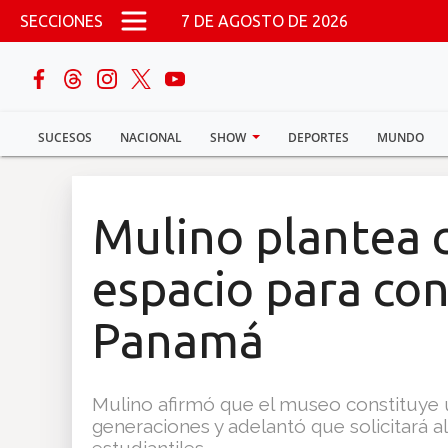
Pasar al contenido principal
SECCIONES
7 DE AGOSTO DE 2026
buscar
SUCESOS
NACIONAL
SHOW
DEPORTES
MUNDO
Sucesos
Nacional
Mulino plantea 
Política
espacio para cont
Show
Panamá
Deportes
Mulino afirmó que el museo constituye 
generaciones y adelantó que solicitará al
Mundo
estudiantiles.