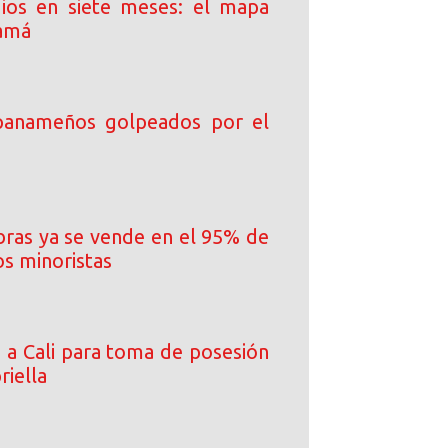
ios en siete meses: el mapa
namá
 panameños golpeados por el
ibras ya se vende en el 95% de
os minoristas
a a Cali para toma de posesión
riella