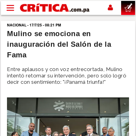
Pasar al contenido principal
NACIONAL - 17/7/25 - 08:21 PM
buscar
Mulino se emociona en
inauguración del Salón de la
SUCESOS
Fama
NACIONAL
Entre aplausos y con voz entrecortada, Mulino
intentó retomar su intervención, pero solo logró
POLÍTICA
decir con sentimiento: "¡Panamá triunfa!"
SHOW
DEPORTES
MUNDO