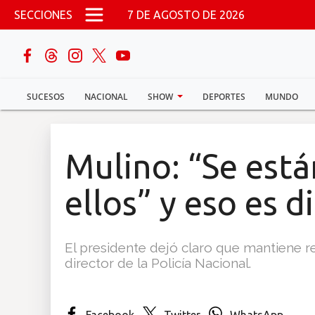
Pasar al contenido principal
SECCIONES
7 DE AGOSTO DE 2026
buscar
SUCESOS
NACIONAL
SHOW
DEPORTES
MUNDO
Sucesos
Nacional
Mulino: “Se est
Política
ellos” y eso es di
Show
El presidente dejó claro que mantiene re
Deportes
director de la Policía Nacional.
Mundo
Facebook
Twitter
WhatsApp