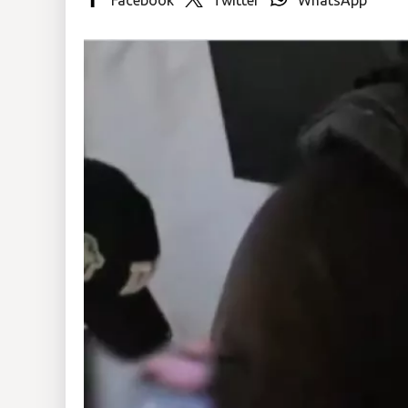
Insólitas
Multimedia
Impreso