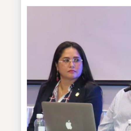
Insólitas
Multimedia
Impreso