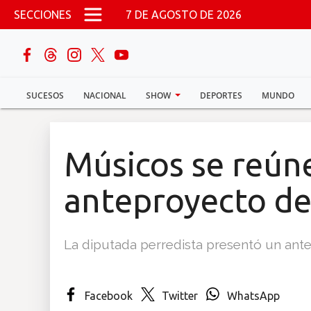
Pasar al contenido principal
SECCIONES
7 DE AGOSTO DE 2026
buscar
SUCESOS
NACIONAL
SHOW
DEPORTES
MUNDO
Sucesos
Nacional
Músicos se reún
Política
anteproyecto de
Show
La diputada perredista presentó un ant
Deportes
Facebook
Twitter
WhatsApp
Mundo