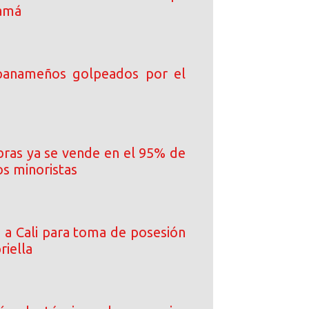
namá
 panameños golpeados por el
ibras ya se vende en el 95% de
os minoristas
a a Cali para toma de posesión
riella