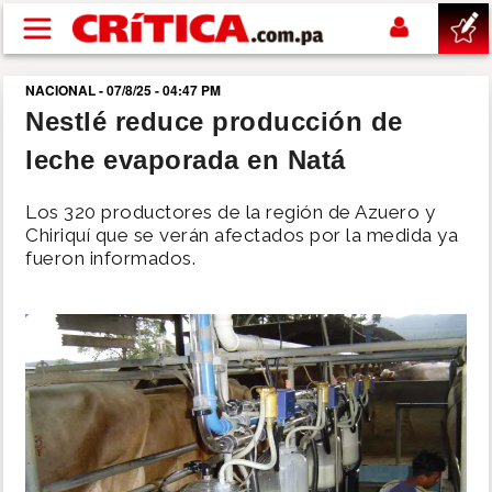
Pasar al contenido principal
NACIONAL - 07/8/25 - 04:47 PM
buscar
Nestlé reduce producción de
leche evaporada en Natá
SUCESOS
Los 320 productores de la región de Azuero y
NACIONAL
Chiriquí que se verán afectados por la medida ya
fueron informados.
POLÍTICA
SHOW
DEPORTES
MUNDO