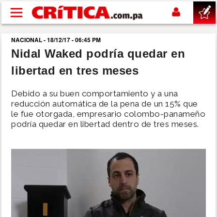
Pasar al contenido principal
NACIONAL - 18/12/17 - 06:45 PM
buscar
Nidal Waked podría quedar en
libertad en tres meses
SUCESOS
Debido a su buen comportamiento y a una
NACIONAL
reducción automática de la pena de un 15% que
le fue otorgada, empresario colombo-panameño
podría quedar en libertad dentro de tres meses.
POLÍTICA
SHOW
DEPORTES
MUNDO