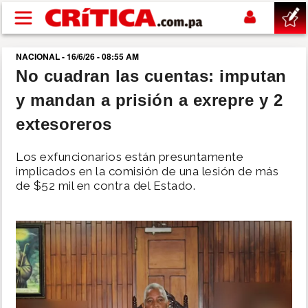
Pasar al contenido principal
NACIONAL - 16/6/26 - 08:55 AM
buscar
No cuadran las cuentas: imputan
y mandan a prisión a exrepre y 2
SUCESOS
extesoreros
NACIONAL
Los exfuncionarios están presuntamente
implicados en la comisión de una lesión de más
POLÍTICA
de $52 mil en contra del Estado.
SHOW
DEPORTES
MUNDO