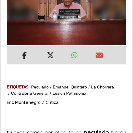
INSÓLITAS
MULTIMEDIA
IMPRESO
ETIQUETAS:
Peculado
Emanuel Quintero
La Chorrera
Contraloría General
Lesión Patrimonial.
Eric Montenegro / Crítica
peculado
Nuevos cargos por el delito de
fueron