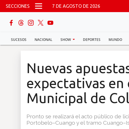
Pasar al contenido principal
SECCIONES
7 DE AGOSTO DE 2026
buscar
SUCESOS
NACIONAL
SHOW
DEPORTES
MUNDO
Sucesos
Nacional
Nuevas apuestas
Política
expectativas en 
Show
Municipal de Co
Deportes
Pronto se realizará el acto público de lic
Portobelo–Cuango y el tramo Cuango–Is
Mundo