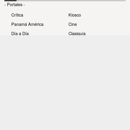
- Portales -
Crítica
Kiosco
Panamá América
Cine
Día a Día
Clasiguía
Mujer
Prémiate
Recetas
Impresora Pacífico
- Redes sociales -
Noticias
Whatsappcri
Videos
Galerías
Todos los derechos reservados Editora Panamá América
S.A. - Ciudad de Panamá - Panamá 2026.
Prohibida su reproducción total o parcial, sin autorización
escrita de su titular.