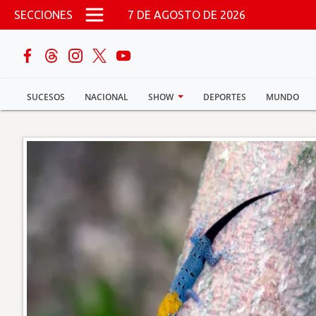
Pasar al contenido principal
SECCIONES
7 DE AGOSTO DE 2026
buscar
SUCESOS
NACIONAL
SHOW
DEPORTES
MUNDO
Sucesos
Nacional
Política
Show
Deportes
Mundo