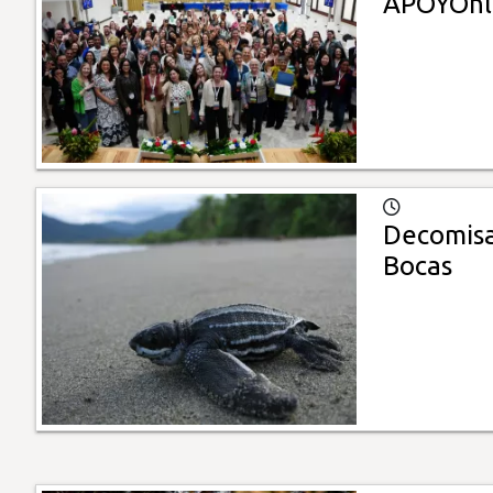
APOYOnl
Decomisa
Bocas