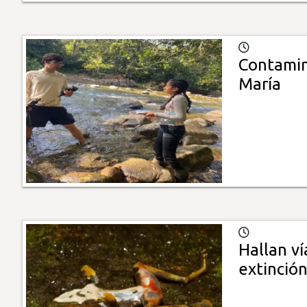
Contamin
María
Hallan ví
extinció