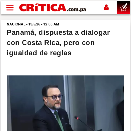
Pasar al contenido principal
NACIONAL - 13/5/26 - 12:00 AM
buscar
Panamá, dispuesta a dialogar
con Costa Rica, pero con
SUCESOS
igualdad de reglas
NACIONAL
POLÍTICA
SHOW
DEPORTES
MUNDO