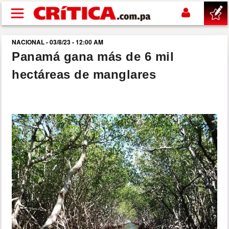
Pasar al contenido principal
NACIONAL - 03/8/23 - 12:00 AM
buscar
Panamá gana más de 6 mil
hectáreas de manglares
SUCESOS
NACIONAL
POLÍTICA
SHOW
DEPORTES
MUNDO