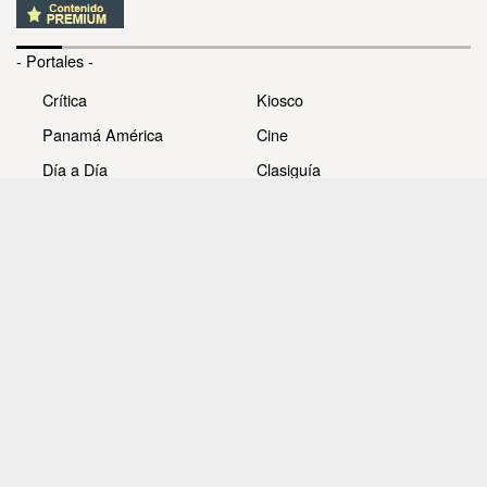
- Portales -
Crítica
Kiosco
Panamá América
Cine
Día a Día
Clasiguía
Mujer
Prémiate
Recetas
Impresora Pacífico
- Redes sociales -
Noticias
Whatsappcri
Videos
Galerías
Todos los derechos reservados Editora Panamá América
S.A. - Ciudad de Panamá - Panamá 2026.
Prohibida su reproducción total o parcial, sin autorización