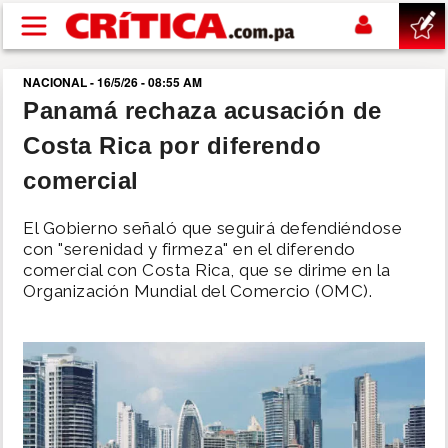
Pasar al contenido principal
NACIONAL - 16/5/26 - 08:55 AM
buscar
Panamá rechaza acusación de
Costa Rica por diferendo
SUCESOS
comercial
NACIONAL
El Gobierno señaló que seguirá defendiéndose
con "serenidad y firmeza" en el diferendo
POLÍTICA
comercial con Costa Rica, que se dirime en la
Organización Mundial del Comercio (OMC).
SHOW
DEPORTES
MUNDO