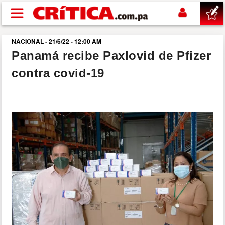
Pasar al contenido principal
NACIONAL - 21/6/22 - 12:00 AM
buscar
Panamá recibe Paxlovid de Pfizer
contra covid-19
SUCESOS
NACIONAL
POLÍTICA
SHOW
DEPORTES
MUNDO