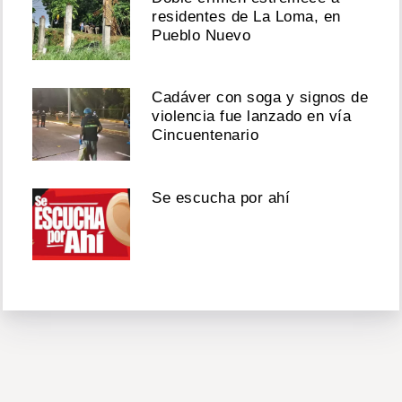
Más Leídas
Se filtran nombres de
torturados y asesinados en
Panamá Viejo y Santa Elena
Hallan hombre muerto, atado
y torturado dentro de auto en
Parque Lefevre
Doble crimen estremece a
residentes de La Loma, en
Pueblo Nuevo