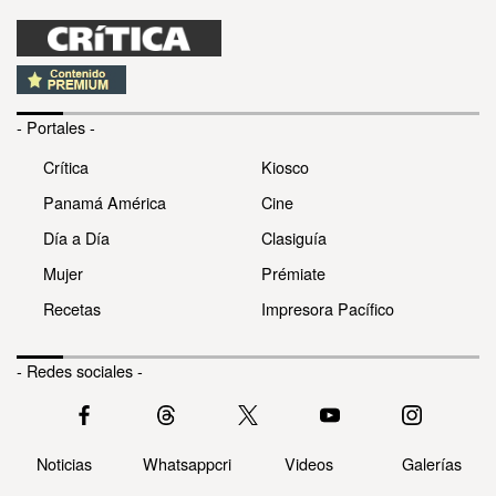
Cadáver con soga y signos de
violencia fue lanzado en vía
Cincuentenario
Se escucha por ahí