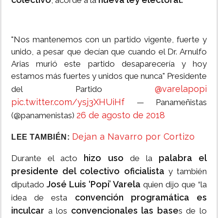
, acorde a la
"Nos mantenemos con un partido vigente, fuerte y
unido, a pesar que decían que cuando el Dr. Arnulfo
Arias murió este partido desaparecería y hoy
estamos más fuertes y unidos que nunca" Presidente
@varelapopi
del Partido
pic.twitter.com/ysj3XHUiHf
— Panameñistas
26 de agosto de 2018
(@panamenistas)
Dejan a Navarro por Cortizo
LEE TAMBIÉN:
hizo uso
palabra el
Durante el acto
de la
presidente del colectivo oficialista
y también
José Luis ‘Popi’ Varela
diputado
quien dijo que “la
convención programática es
idea de esta
inculcar
convencionales las base
a los
s de lo