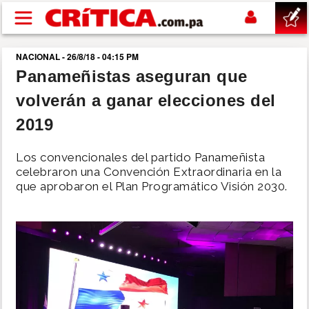
Pasar al contenido principal
NACIONAL - 26/8/18 - 04:15 PM
buscar
Panameñistas aseguran que
volverán a ganar elecciones del
SUCESOS
2019
NACIONAL
Los convencionales del partido Panameñista
celebraron una Convención Extraordinaria en la
POLÍTICA
que aprobaron el Plan Programático Visión 2030.
SHOW
DEPORTES
MUNDO