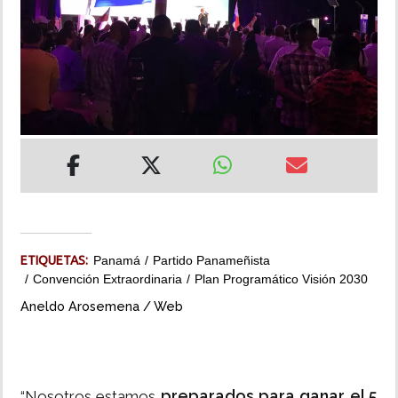
INSÓLITAS
MULTIMEDIA
IMPRESO
ETIQUETAS:
Panamá
Partido Panameñista
Convención Extraordinaria
Plan Programático Visión 2030
Aneldo Arosemena / Web
preparados para ganar el 5
“Nosotros estamos