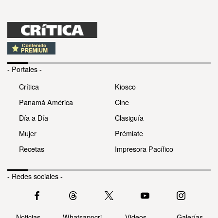
- Portales -
Crítica
Kiosco
Panamá América
Cine
Día a Día
Clasiguía
Mujer
Prémiate
Recetas
Impresora Pacífico
- Redes sociales -
Noticias
Whatsappcri
Videos
Galerías