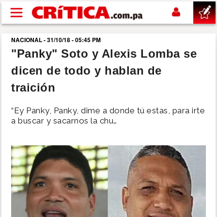
Pasar al contenido principal
NACIONAL - 31/10/18 - 05:45 PM
buscar
"Panky" Soto y Alexis Lomba se
dicen de todo y hablan de
SUCESOS
traición
NACIONAL
“Ey Panky, Panky, dime a donde tú estas, para irte
a buscar y sacarnos la chu…
POLÍTICA
SHOW
DEPORTES
MUNDO