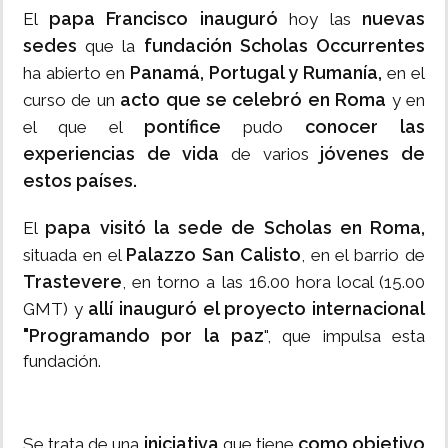
papa Francisco inauguró
nuevas
El
hoy las
sedes
fundación Scholas Occurrentes
que la
Panamá, Portugal y Rumanía,
ha abierto en
en el
acto que se celebró en Roma
curso de un
y en
pontífice
conocer las
el que el
pudo
experiencias de vida
jóvenes de
de varios
estos países.
papa visitó la sede de Scholas en Roma,
El
Palazzo San Calisto
situada en el
, en el barrio de
Trastevere
, en torno a las 16.00 hora local (15.00
allí inauguró el proyecto internacional
GMT) y
"Programando por la paz
", que impulsa esta
fundación.
iniciativa
como objetivo
Se trata de una
que tiene