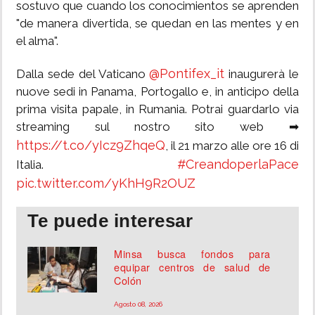
sostuvo que cuando los conocimientos se aprenden
"de manera divertida, se quedan en las mentes y en
el alma".
@Pontifex_it
Dalla sede del Vaticano
inaugurerà le
nuove sedi in Panama, Portogallo e, in anticipo della
prima visita papale, in Rumania. Potrai guardarlo via
streaming sul nostro sito web ➡
https://t.co/yIcz9ZhqeQ
, il 21 marzo alle ore 16 di
#CreandoperlaPace
Italia.
pic.twitter.com/yKhH9R2OUZ
Te puede interesar
Minsa busca fondos para
equipar centros de salud de
Colón
Agosto 08, 2026