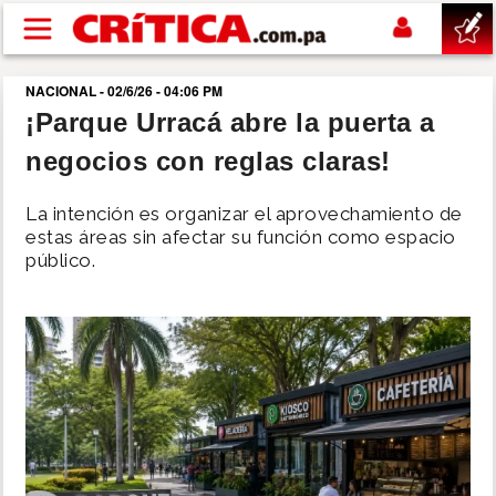
Pasar al contenido principal
NACIONAL - 02/6/26 - 04:06 PM
buscar
¡Parque Urracá abre la puerta a
negocios con reglas claras!
SUCESOS
La intención es organizar el aprovechamiento de
NACIONAL
estas áreas sin afectar su función como espacio
público.
POLÍTICA
SHOW
DEPORTES
MUNDO