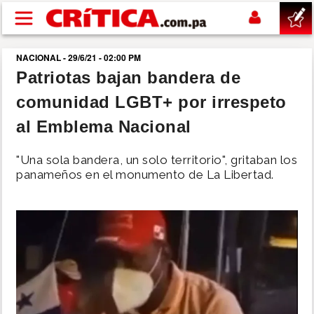
Pasar al contenido principal
NACIONAL - 29/6/21 - 02:00 PM
buscar
Patriotas bajan bandera de
comunidad LGBT+ por irrespeto
SUCESOS
al Emblema Nacional
NACIONAL
"Una sola bandera, un solo territorio", gritaban los
panameños en el monumento de La Libertad.
POLÍTICA
SHOW
DEPORTES
MUNDO