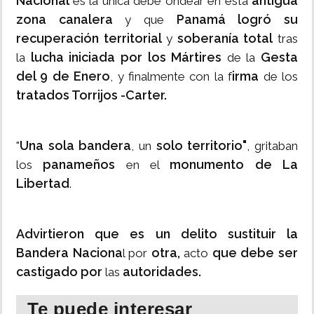
Nacional
antigua
es la única debe ondear en esta
zona canalera
Panamá logró su
y que
recuperación territorial
soberanía total
y
tras
lucha iniciada por los Mártires
Gesta
la
de la
del 9 de Enero
irma
, y finalmente con la f
de los
tratados Torrijos -Carter.
Una sola bandera
solo territorio"
"
, un
, gritaban
panameños
monumento de La
los
en el
Libertad
.
Advirtieron que es un delito sustituir la
Bandera Naciona
otra,
que debe ser
l por
acto
castigado por
autoridades.
las
Te puede interesar