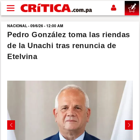
Pasar al contenido principal
NACIONAL - 09/6/26 - 12:00 AM
buscar
Pedro González toma las riendas
de la Unachi tras renuncia de
SUCESOS
Etelvina
NACIONAL
POLÍTICA
SHOW
DEPORTES
Previous
Next
MUNDO