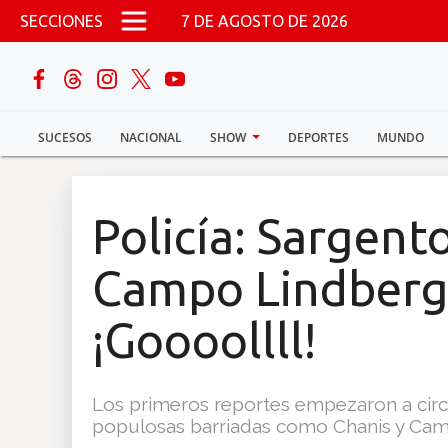
Pasar al contenido principal
SECCIONES
7 DE AGOSTO DE 2026
buscar
SUCESOS
NACIONAL
SHOW
DEPORTES
MUNDO
Sucesos
Nacional
Policía: Sargent
Política
Campo Lindbergh
Show
¡Goooollll!
Deportes
Los primeros reportes empezaron a circ
populosas barriadas como Chanis y Cam
Mundo