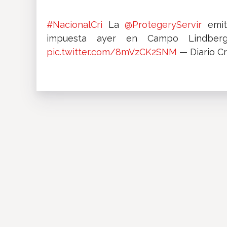
#NacionalCri
La
@ProtegeryServir
emit
impuesta ayer en Campo Lindber
pic.twitter.com/8mVzCK2SNM
— Diario Cr