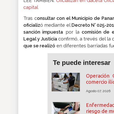
LEE TAMBIÉN:
Oficializan en Gaceta Ofi
capital
Tras c
onsultar con el Municipio de Pan
oficializ
ó mediante el
Decreto N° 025-20
sanción impuesta
por la
comisión de es
Legal y Justicia
confirmó, a trevés del la 
que se realizó
en diferentes barriadas f
Te puede interesar
Operación 
comercio ilíc
Agosto 07, 2026
Enfermedade
riesgo de m