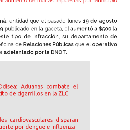
cial aumento de multas impuestas por Municipio
amá
, entidad que el pasado lunes
19 de agosto
19
publicado en la gaceta, el
aumentó a $500 la
te tipo de infracció
n, su d
epartamento de
oficina de
Relaciones Públicas
que el
operativo
ue
adelantado por la DNOT.
Odisea: Aduanas combate el
ito de cigarrillos en la ZLC
s cardiovasculares disparan
uerte por dengue e influenza