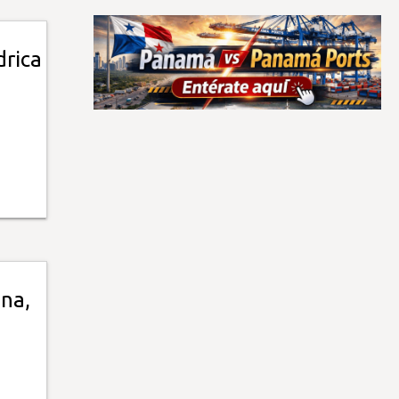
drica
ina,