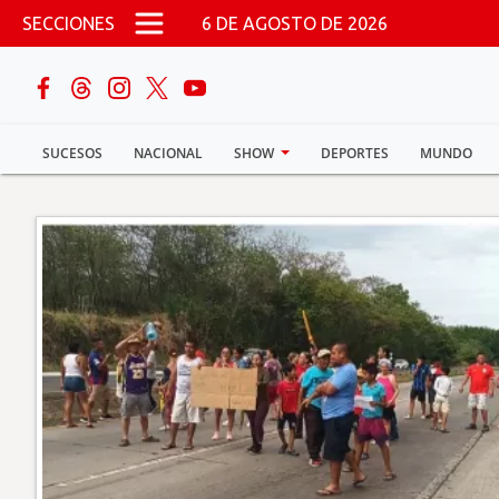
Pasar al contenido principal
SECCIONES
6 DE AGOSTO DE 2026
buscar
SUCESOS
NACIONAL
SHOW
DEPORTES
MUNDO
Sucesos
Nacional
Política
Show
Deportes
Mundo