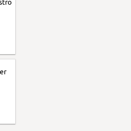
stro
er