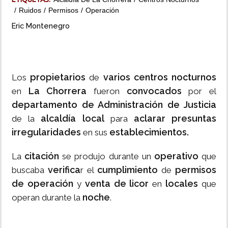
Ruidos
Permisos
Operación
INSÓLITAS
Eric Montenegro
MULTIMEDIA
propietarios
varios centros nocturnos
Los
de
IMPRESO
La Chorrera
convocados
en
fueron
por el
departamento de Administración de Justicia
alcaldía local
aclarar presuntas
de la
para
irregularidades
establecimientos.
en sus
citación
operativo
La
se produjo durante un
que
verifica
cumplimiento
permisos
buscaba
r el
de
de operación
venta de licor
locales
y
en
que
noche
operan durante la
.