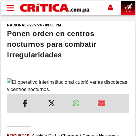
Pasar al contenido principal
NACIONAL - 29/7/24 - 03:00 PM
buscar
Ponen orden en centros
nocturnos para combatir
SUCESOS
irregularidades
NACIONAL
POLÍTICA
SHOW
DEPORTES
MUNDO
ETIQUETAS:
Alcaldía De La Chorrera
Centros Nocturnos