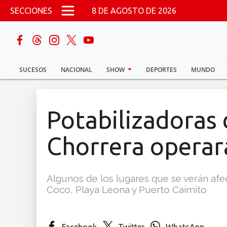
Pasar al contenido principal
SECCIONES
8 DE AGOSTO DE 2026
buscar
SUCESOS
NACIONAL
SHOW
DEPORTES
MUNDO
Sucesos
Nacional
Potabilizadoras
Política
Chorrera operar
Show
Algunos de los lugares que se verán afe
Deportes
Coco, Playa Leona y Puerto Caimito
Mundo
Facebook
Twitter
WhatsApp