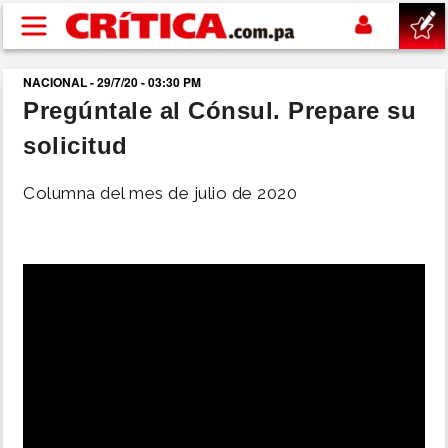
Pasar al contenido principal
NACIONAL - 29/7/20 - 03:30 PM
buscar
Pregúntale al Cónsul. Prepare su
solicitud
SUCESOS
Columna del mes de julio de 2020
NACIONAL
POLÍTICA
SHOW
DEPORTES
MUNDO