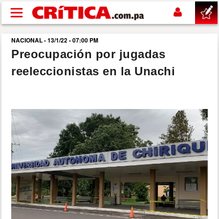
Pasar al contenido principal
NACIONAL - 13/1/22 - 07:00 PM
buscar
Preocupación por jugadas
reeleccionistas en la Unachi
SUCESOS
NACIONAL
POLÍTICA
SHOW
DEPORTES
MUNDO