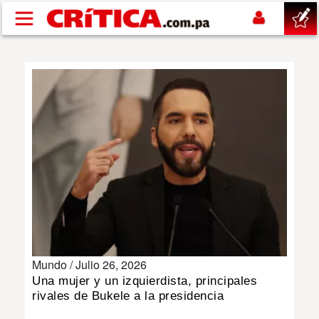
Pasar al contenido principal
buscar
SUCESOS
NACIONAL
POLÍTICA
SHOW
Mundo /
Julio 26, 2026
DEPORTES
Una mujer y un izquierdista, principales
rivales de Bukele a la presidencia
MUNDO