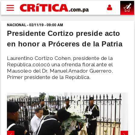
Pasar al contenido principal
NACIONAL - 02/11/19 - 09:00 AM
buscar
Presidente Cortizo preside acto
en honor a Próceres de la Patria
SUCESOS
Laurentino Cortizo Cohen, presidente de la
NACIONAL
República,colocó una ofrenda floral ante el
Mausoleo del Dr. Manuel Amador Guerrero,
Primer presidente de la República.
POLÍTICA
SHOW
DEPORTES
MUNDO