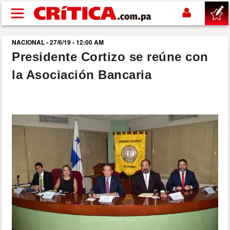
Pasar al contenido principal
NACIONAL - 27/6/19 - 12:00 AM
buscar
Presidente Cortizo se reúne con
la Asociación Bancaria
SUCESOS
NACIONAL
POLÍTICA
SHOW
DEPORTES
MUNDO