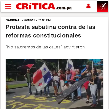
Pasar al contenido principal
NACIONAL - 26/10/19 - 02:30 PM
buscar
Protesta sabatina contra de las
reformas constitucionales
SUCESOS
"No saldremos de las calles", advirtieron.
NACIONAL
POLÍTICA
SHOW
DEPORTES
MUNDO