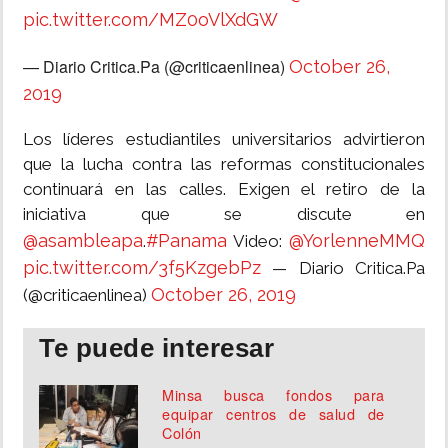
pic.twitter.com/MZ0oVlXdGW
— Diario Critica.Pa (@criticaenlinea)
October 26,
2019
Los líderes estudiantiles universitarios advirtieron
que la lucha contra las reformas constitucionales
continuará en las calles. Exigen el retiro de la
iniciativa que se discute en
@asambleapa
#Panama
@YorlenneMMQ
.
Video:
pic.twitter.com/3f5KzgebPz
— Diario Critica.Pa
October 26, 2019
(@criticaenlinea)
Te puede interesar
Minsa busca fondos para
equipar centros de salud de
Colón