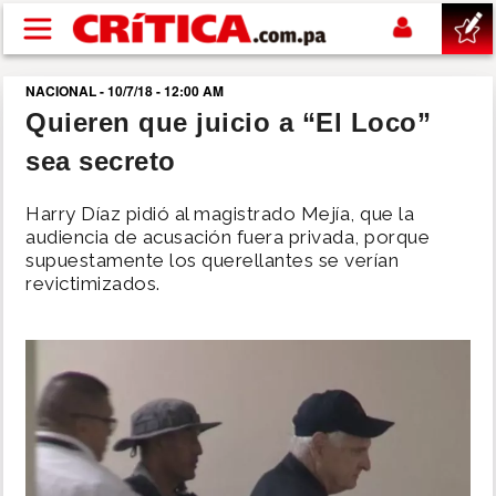
Pasar al contenido principal
NACIONAL - 10/7/18 - 12:00 AM
buscar
Quieren que juicio a “El Loco”
sea secreto
SUCESOS
Harry Díaz pidió al magistrado Mejía, que la
NACIONAL
audiencia de acusación fuera privada, porque
supuestamente los querellantes se verían
revictimizados.
POLÍTICA
SHOW
DEPORTES
MUNDO