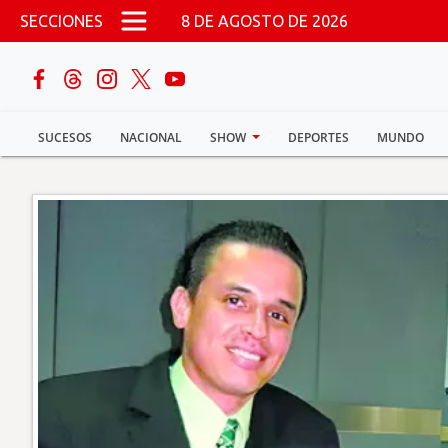
Pasar al contenido principal
SECCIONES
8 DE AGOSTO DE 2026
buscar
SUCESOS
NACIONAL
SHOW
DEPORTES
MUNDO
Sucesos
Nacional
Política
Show
Deportes
Mundo