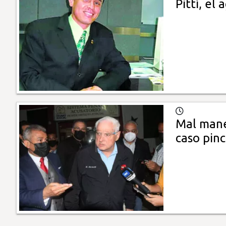
Pittí, el
Mal manej
caso pin