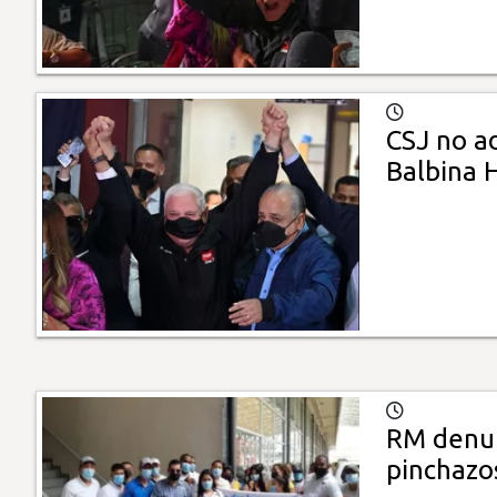
CSJ no a
Balbina 
RM denun
pinchazo