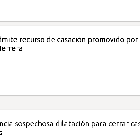
dmite recurso de casación promovido por
Herrera
cia sospechosa dilatación para cerrar ca
s