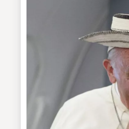
Insólitas
Multimedia
Impreso