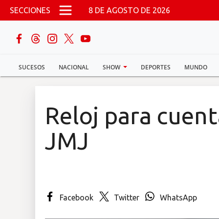
Pasar al contenido principal
SECCIONES
8 DE AGOSTO DE 2026
buscar
SUCESOS
NACIONAL
SHOW
DEPORTES
MUNDO
Sucesos
Nacional
Reloj para cuent
Política
JMJ
Show
Deportes
Facebook
Twitter
WhatsApp
Mundo