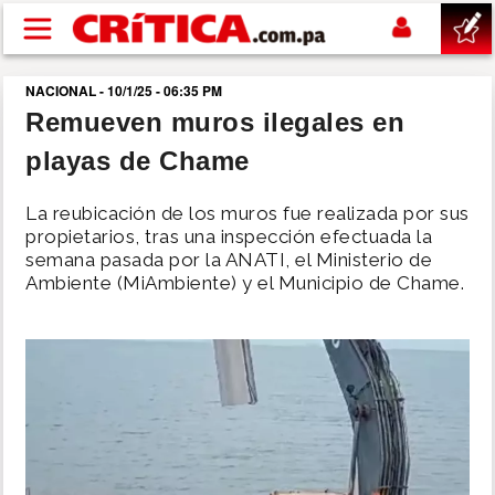
Pasar al contenido principal
NACIONAL - 10/1/25 - 06:35 PM
buscar
Remueven muros ilegales en
playas de Chame
SUCESOS
La reubicación de los muros fue realizada por sus
NACIONAL
propietarios, tras una inspección efectuada la
semana pasada por la ANATI, el Ministerio de
Ambiente (MiAmbiente) y el Municipio de Chame.
POLÍTICA
SHOW
DEPORTES
MUNDO