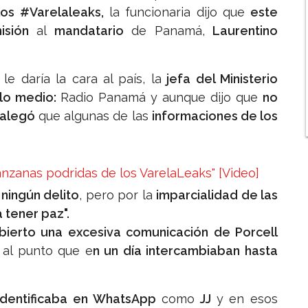
 los #Varelaleaks,
la funcionaria dijo que
este
isión
al
mandatario
de Panamá,
Laurentino
e daría la cara al país, la
jefa del Ministerio
olo medio:
Radio Panamá y aunque dijo que
no
alegó
que algunas de las
informaciones de los
anzanas podridas de los VarelaLeaks" [Video]
ningún delito
, pero por la
imparcialidad de las
a tener paz".
bierto una excesiva comunicación de Porcell
al punto que e
n un día intercambiaban hasta
identificaba en WhatsApp
como
JJ
y en esos