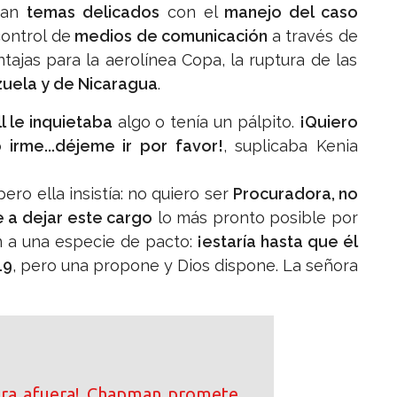
ban
temas delicados
con el
manejo del caso
control de
medios de comunicación
a través de
ntajas para la aerolínea Copa, la ruptura de las
zuela y de Nicaragua
.
l le inquietaba
algo o tenía un pálpito.
¡Quiero
 irme...déjeme ir por favor!
, suplicaba Kenia
 pero ella insistía: no quiero ser
Procuradora, no
a dejar este cargo
lo más pronto posible por
 a una especie de pacto:
¡estaría hasta que él
19
, pero una propone y Dios dispone. La señora
ara afuera! Chapman promete