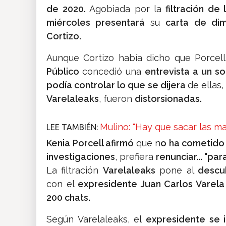
de 2020.
Agobiada por la
filtración de
miércoles presentará
su
carta de dim
Cortizo.
Aunque Cortizo había dicho que Porcell l
Público
concedió una
entrevista a un s
podía controlar lo que se dijera
de ellas,
Varelaleaks
, fueron
distorsionadas.
Mulino: "Hay que sacar las m
LEE TAMBIÉN:
Kenia Porcell afirmó
que n
o ha cometido 
investigaciones
, prefiera
renunciar... "par
La filtración
Varelaleaks
pone al
descu
con el
expresidente Juan Carlos Varela
200 chats.
Según Varelaleaks, el
expresidente se 