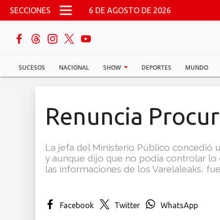
Pasar al contenido principal
SECCIONES
6 DE AGOSTO DE 2026
buscar
SUCESOS
NACIONAL
SHOW
DEPORTES
MUNDO
Sucesos
Nacional
Renuncia Procu
Política
La jefa del Ministerio Público concedió
Show
y aunque dijo que no podía controlar lo 
las informaciones de los Varelaleaks, fu
Deportes
Facebook
Twitter
WhatsApp
Mundo