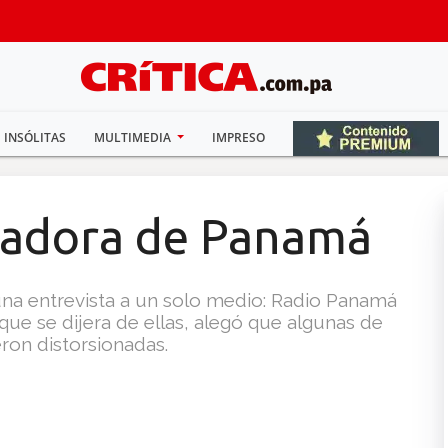
INSÓLITAS
MULTIMEDIA
IMPRESO
radora de Panamá
 una entrevista a un solo medio: Radio Panamá
que se dijera de ellas, alegó que algunas de
eron distorsionadas.