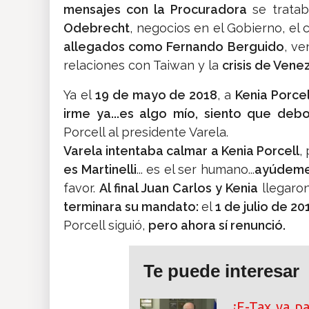
mensajes con la Procuradora
se trata
Odebrecht
, negocios en el Gobierno, el 
allegados como Fernando Berguido
, ve
relaciones con Taiwan y la
crisis de Vene
Ya el
19 de mayo de 2018
, a
Kenia Porcel
irme ya...es algo mío, siento que debo
Porcell al presidente Varela.
Varela intentaba calmar a Kenia Porcell
,
es Martinelli
... es el ser humano...
ayúdeme 
favor.
Al final Juan Carlos y Kenia
llegaron
terminara su mandato:
el
1 de julio de 20
Porcell siguió,
pero ahora sí renunció.
Te puede interesar
¡E-Tax va p