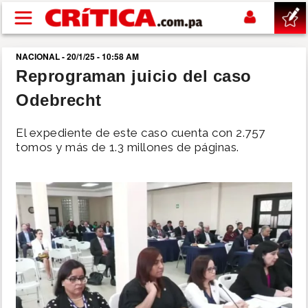
Pasar al contenido principal
NACIONAL - 20/1/25 - 10:58 AM
buscar
Reprograman juicio del caso
Odebrecht
SUCESOS
El expediente de este caso cuenta con 2.757
NACIONAL
tomos y más de 1.3 millones de páginas.
POLÍTICA
SHOW
DEPORTES
MUNDO