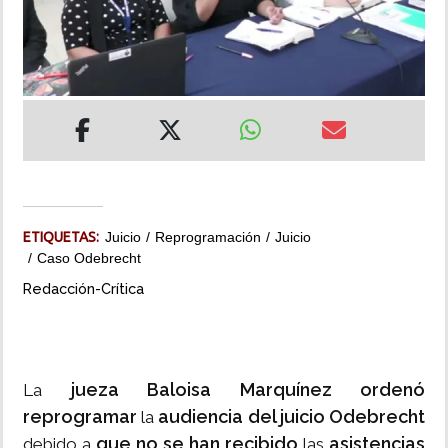
INSÓLITAS
MULTIMEDIA
IMPRESO
ETIQUETAS:
Juicio
Reprogramación
Juicio
Caso Odebrecht
Redacción-Crítica
jueza Baloisa Marquínez ordenó
La
reprogramar
audiencia del juicio Odebrecht
la
que no se han recibido
asistencias
debido a
las