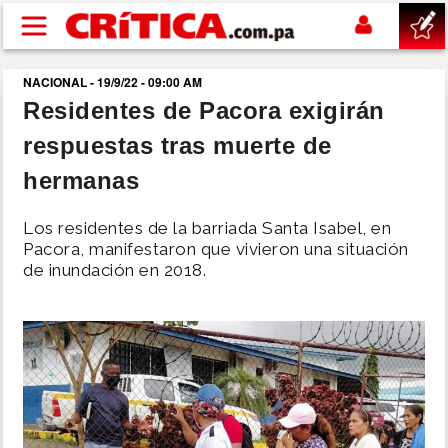
Pasar al contenido principal
NACIONAL - 19/9/22 - 09:00 AM
buscar
Residentes de Pacora exigirán
respuestas tras muerte de
SUCESOS
hermanas
NACIONAL
Los residentes de la barriada Santa Isabel, en
Pacora, manifestaron que vivieron una situación
POLÍTICA
de inundación en 2018.
SHOW
DEPORTES
MUNDO