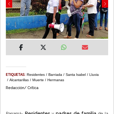
Previous
Next
INSÓLITAS
MULTIMEDIA
IMPRESO
ETIQUETAS:
Residentes
Barriada
Santa Isabel
Lluvia
Alcantarillas
Muerte
Hermanas
Redacción/ Crítica
Residentes
padres de familia
Panamá-
y
de la