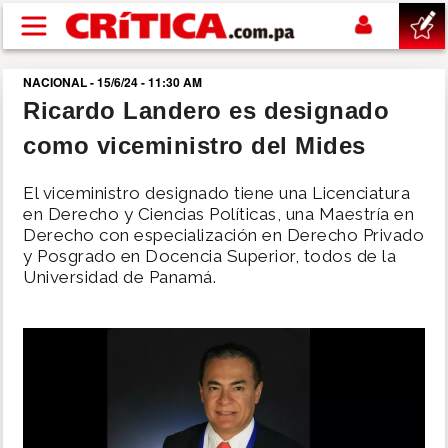
Pasar al contenido principal
NACIONAL - 15/6/24 - 11:30 AM
buscar
Ricardo Landero es designado
como viceministro del Mides
SUCESOS
El viceministro designado tiene una Licenciatura
NACIONAL
en Derecho y Ciencias Políticas, una Maestría en
Derecho con especialización en Derecho Privado
y Posgrado en Docencia Superior, todos de la
POLÍTICA
Universidad de Panamá.
SHOW
DEPORTES
MUNDO