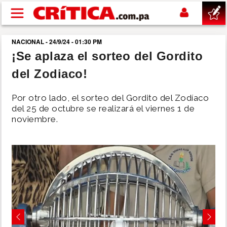
Pasar al contenido principal
NACIONAL - 24/9/24 - 01:30 PM
buscar
¡Se aplaza el sorteo del Gordito
del Zodiaco!
SUCESOS
Por otro lado, el sorteo del Gordito del Zodíaco
NACIONAL
del 25 de octubre se realizará el viernes 1 de
noviembre.
POLÍTICA
SHOW
DEPORTES
MUNDO
Previous
Next